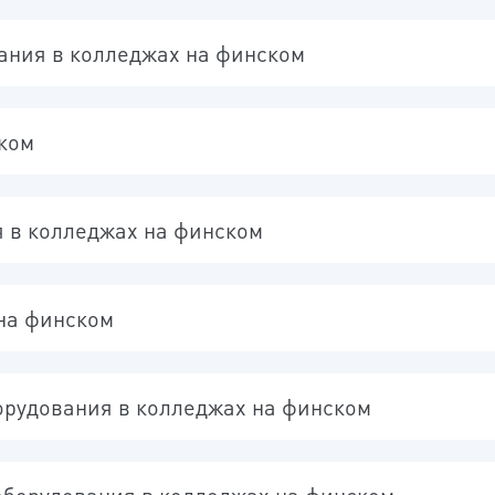
КНОПКА
ания в колледжах на финском
ском
 в колледжах на финском
на финском
орудования в колледжах на финском