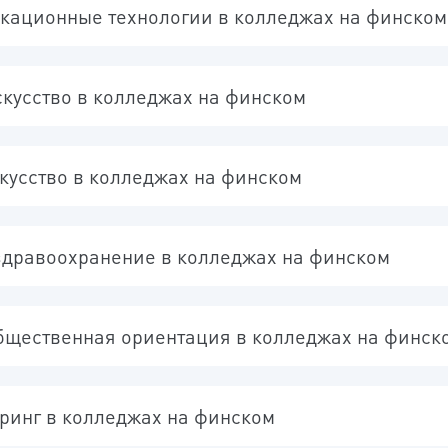
ационные технологии в колледжах на финском
кусство в колледжах на финском
кусство в колледжах на финском
здравоохранение в колледжах на финском
бщественная ориентация в колледжах на финск
А ЗАЯВКА ПРИНЯТА
ринг в колледжах на финском
а заявка успешно принята!
ША ЗАЯВКА ПРИНЯТА
свяжемся с Вами в ближайшее время!