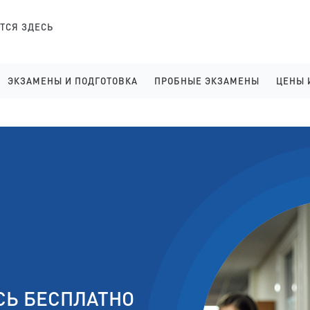
ТСЯ ЗДЕСЬ
ЭКЗАМЕНЫ И ПОДГОТОВКА
ПРОБНЫЕ ЭКЗАМЕНЫ
ЦЕНЫ 
АНГЛИЙСКИЙ ЯЗЫК ОНЛАЙН, ВВОДНЫЙ УРОК
ФИНСКИЙ ДЛЯ ПОСТУПАЮЩИ
УСЛ
ФИНСКИЙ ЯЗЫК ОНЛАЙН, ВВОДНЫЙ УРОК
АНГЛИЙСКИЙ ДЛЯ ПОСТУПА
ГИД
ОНЛАЙН-КУРСЫ ФИНСКОГО В ФИНЛЯНДИИ
ПРОБНЫЙ ЭКЗАМЕН В ЛИЦЕИ
ЛК 
TOEFL ПОДГОТОВКА И РЕГИСТРАЦИЯ
ПРОБНЫЙ ЭКЗАМЕН В КОЛЛ
ЛК 
SAT ПОДГОТОВКА И РЕГИСТРАЦИЯ
ПРОБНЫЙ ЭКЗАМЕН В ВУЗЫ 
DUOLINGO ПОДГОТОВКА И РЕГИСТРАЦИЯ
ПРОБНЫЙ ЭКЗАМЕН В ЛИЦЕИ
YKI ПОДГОТОВКА И РЕГИСТРАЦИЯ
ПРОБНЫЙ ЭКЗАМЕН В КОЛЛ
ПОДГОТОВКА В ЛИЦЕИ НА АНГЛИЙСКОМ
ПРОБНОЕ ИНТЕРВЬЮ НА АНГ
СЬ БЕСПЛАТНО