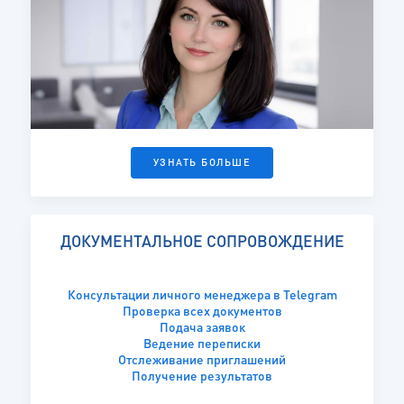
УЗНАТЬ БОЛЬШЕ
ДОКУМЕНТАЛЬНОЕ СОПРОВОЖДЕНИЕ
Консультации личного менеджера в Telegram
Проверка всех документов
Подача заявок
ВАША ЗАЯВКА ПРИНЯТА
Ведение переписки
Отслеживание приглашений
Получение результатов
Ваша заявка успешно принята!
ВАША ЗАЯВКА ПРИНЯТА