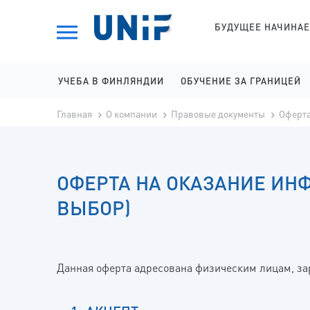
БУДУЩЕЕ НАЧИНАЕ
УЧЕБА В ФИНЛЯНДИИ
ОБУЧЕНИЕ ЗА ГРАНИЦЕЙ
ЛИЦЕИ НА АНГЛИЙСКОМ
ОБУЧЕНИЕ В ВЕНГРИИ
О компании
Правовые документы
Оферта
Главная
КОЛЛЕДЖИ НА АНГЛИЙСКОМ
ОБУЧЕНИЕ В ИСПАНИИ
УНИВЕРСИТЕТЫ НА АНГЛИЙСКОМ
ОБУЧЕНИЕ В РУМЫНИИ
ОФЕРТА НА ОКАЗАНИЕ ИН
ЛИЦЕИ НА ФИНСКОМ
ОБУЧЕНИЕ В СЛОВАКИИ
ВЫБОР)
КОЛЛЕДЖИ НА ФИНСКОМ
ОБУЧЕНИЕ В ШВЕЦИИ
УНИВЕРСИТЕТЫ НА ФИНСКОМ
КОЛЛЕДЖИ НА ШВЕДСКОМ
Данная оферта адресована физическим лицам, заре
УНИВЕРСИТЕТЫ НА ШВЕДСКОМ