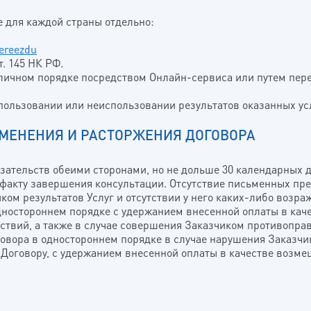
те для каждой страны отдельно:
pereezdu
. 145 НК РФ.
аличном порядке посредством Онлайн-сервиса или путем пер
спользовании или неиспользовании результатов оказанных ус
ЗМЕНЕНИЯ И РАСТОРЖЕНИЯ ДОГОВОРА
язательств обеими сторонами, но не дольше 30 календарных 
о факту завершения консультации. Отсутствие письменных пре
ком результатов Услуг и отсутствии у него каких-либо возра
одностороннем порядке с удержанием внесенной оплаты в кач
ствий, а также в случае совершения Заказчиком противоправ
оговора в одностороннем порядке в случае нарушения Заказч
 Договору, с удержанием внесенной оплаты в качестве возме
ША ЗАЯВКА ПРИНЯТА