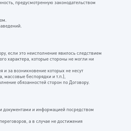
енность, предусмотренную законодательством
ом.
заведений.
ору, если это неисполнение явилось следствием
го характера, которые стороны не могли ни
я и за возникновение которых не несут
, массовые беспорядки и т.п.),
нение обязанностей сторон по Договору.
ми документами и информацией посредством
переговоров, а в случае не достижения