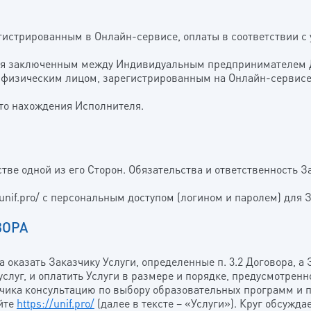
ПОДГОТОВКА В КОЛЛЕДЖИ НА АНГЛИЙСКОМ ЯЗЫКЕ
ПРОБНОЕ ИНТЕРВЬЮ НА ФИН
ПОДГОТОВКА В КОЛЛЕДЖИ НА ФИНСКОМ ЯЗЫКЕ
гистрированным в Онлайн-сервисе, оплаты в соответствии с
ПОДГОТОВКА В УНИВЕРСИТЕТЫ НА АНГЛИЙСКОМ ЯЗЫКЕ
ется заключенным между Индивидуальным предпринимателе
и физическим лицом, зарегистрированным на Онлайн-сервисе,
ПОДГОТОВКА В ЛИЦЕИ НА ФИНСКОМ ЯЗЫКЕ
сто нахождения Исполнителя.
ПОДГОТОВКА К ИНТЕРВЬЮ НА АНГЛИЙСКОМ ЯЗЫКЕ
ПОДГОТОВКА К ИНТЕРВЬЮ НА ФИНСКОМ ЯЗЫКЕ
естве одной из его Сторон. Обязательства и ответственность
2.unif.pro/ с персональным доступом (логином и паролем) для
ВОРА
а оказать Заказчику Услуги, определенные п. 3.2 Договора, 
луг, и оплатить Услуги в размере и порядке, предусмотрен
зчика консультацию по выбору образовательных программ и п
айте
https://unif.pro/
(далее в тексте – «Услуги»). Круг обсуж