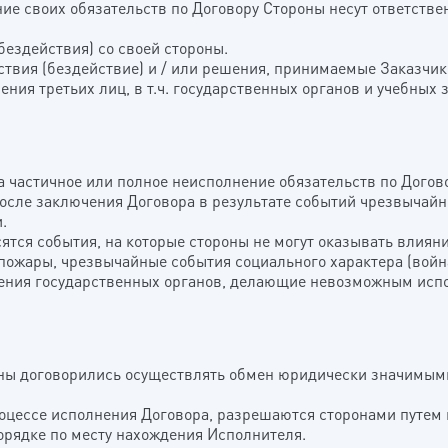
КНОПКА
ие своих обязательств по Договору Стороны несут ответств
(бездействия) со своей стороны.
йствия (бездействие) и / или решения, принимаемые Заказчик
ения третьих лиц, в т.ч. государственных органов и учебных 
за частичное или полное неисполнение обязательств по Догов
сле заключения Договора в результате событий чрезвычайно
.
ятся события, на которые стороны не могут оказывать влияни
 пожары, чрезвычайные события социального характера (война
ния государственных органов, делающие невозможным испол
роны договорились осуществлять обмен юридически значимы
роцессе исполнения Договора, разрешаются сторонами путем 
орядке по месту нахождения Исполнителя.