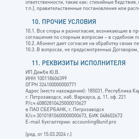
ответственности, такие как: стихийные бедствия
т.п.), правительственные постановления или ра
10. ПРОЧИЕ УСЛОВИЯ
10.1. Все споры и разногласия, возникающие в п
соглашения по спорным вопросам – в судебном п
10.2. Абонент дает согласие на обработку своих 
10.3. В вопросах, не предусмотренных Договоро
11. РЕКВИЗИТЫ ИСПОЛНИТЕЛЯ
ИП Дембя Ю.В.
ИНН 100118606399
ОГРН 324100000000771
Адрес (место нахождения): 185031, Республика Ка
г. Петрозаводск, наб. Варкауса, д. 11, оф. 221
Р/сч 40802810425000010627
в ПАО СБЕРБАНК, г. Петрозаводск
К/сч 30101810600000000673, БИК 048602673
E-mail бухгалтерии: accounting@unif.pro
(ред. от 15.03.2024 г.)