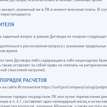
m аккаунт, указанный им в ЛК в момент внесения платы. В сл
 пересчитывается.
ИТЕЛЯ
на заданный вопрос в рамках Договора не позднее следующего
 длительного рассмотрения вопроса с указанием предельных 
ром время.
е по теме Договора либо содержащие в себе нецензурную бра
 также оставляет за собой право не отвечать на риторическ
сной смысловой нагрузки).
 ПОРЯДОК РАСЧЕТОВ
н на сайте Исполнителя https://unif.pro/company/uslugi/podp
аличном порядке посредством ЛК или путем перечисления де
анную в п. 6.1, составляет один календарный месяц и исчисл
ША ЗАЯВКА ПРИНЯТА
КНОПКА
оличества вопросов, заданных Абонентом, а также частоты и