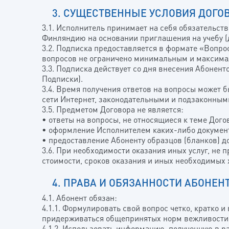
3. СУЩЕСТВЕННЫЕ УСЛОВИЯ ДОГО
3.1. Исполнитель принимает на себя обязательст
Финляндию на основании приглашения на учебу (д
3.2. Подписка предоставляется в формате «Вопр
вопросов не ограничено минимальным и максима
3.3. Подписка действует со дня внесения Абонен
Подписки).
3.4. Время получения ответов на вопросы может 
сети Интернет, законодательными и подзаконным
3.5. Предметом Договора не является:
• ответы на вопросы, не относящиеся к теме Дого
• оформление Исполнителем каких-либо документ
• предоставление Абоненту образцов (бланков) д
3.6. При необходимости оказания иных услуг, не
стоимости, сроков оказания и иных необходимых 
4. ПРАВА И ОБЯЗАННОСТИ АБОНЕН
4.1. Абонент обязан:
4.1.1. Формулировать свой вопрос четко, кратко 
придерживаться общепринятых норм вежливости 
4.1.2. Использовать информацию, полученную в р