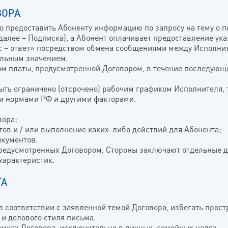
ВОРА
во предоставить Абоненту информацию по запросу на тему о п
алее – Подписка), а Абонент оплачивает предоставление ук
ос – ответ» посредством обмена сообщениями между Исполнит
льным значением.
том платы, предусмотренной Договором, в течение последующ
быть ограничено (отсрочено) рабочим графиком Исполнителя
и нормами РФ и другими факторами.
вора;
ов и / или выполнение каких-либо действий для Абонента;
окументов.
 предусмотренных Договором, Стороны заключают отдельные д
характеристик.
ТА
и в соответствии с заявленной темой Договора, избегать про
и делового стиля письма.
амках Договора, исключительно в личных, семейных целях.