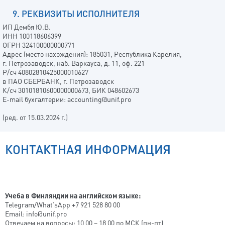
9. РЕКВИЗИТЫ ИСПОЛНИТЕЛЯ
ИП Дембя Ю.В.
ИНН 100118606399
ОГРН 324100000000771
Адрес (место нахождения): 185031, Республика Карелия,
г. Петрозаводск, наб. Варкауса, д. 11, оф. 221
Р/сч 40802810425000010627
в ПАО СБЕРБАНК, г. Петрозаводск
К/сч 30101810600000000673, БИК 048602673
E-mail бухгалтерии: accounting@unif.pro
(ред. от 15.03.2024 г.)
КОНТАКТНАЯ ИНФОРМАЦИЯ
Учеба в Финляндии на английском языке:
Telegram/What’sApp +7 921 528 80 00
Email: info@unif.pro
Отвечаем на вопросы: 10 00 – 18 00 по МСК (пн-пт)