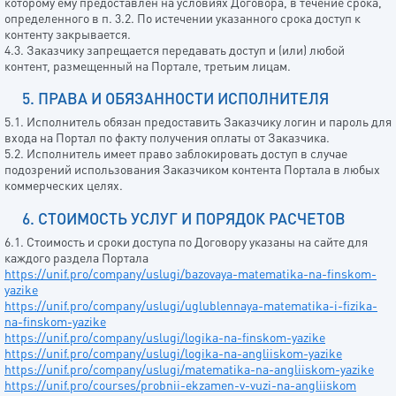
которому ему предоставлен на условиях Договора, в течение срока,
определенного в п. 3.2. По истечении указанного срока доступ к
контенту закрывается.
4.3. Заказчику запрещается передавать доступ и (или) любой
контент, размещенный на Портале, третьим лицам.
5. ПРАВА И ОБЯЗАННОСТИ ИСПОЛНИТЕЛЯ
5.1. Исполнитель обязан предоставить Заказчику логин и пароль для
входа на Портал по факту получения оплаты от Заказчика.
5.2. Исполнитель имеет право заблокировать доступ в случае
подозрений использования Заказчиком контента Портала в любых
коммерческих целях.
6. СТОИМОСТЬ УСЛУГ И ПОРЯДОК РАСЧЕТОВ
6.1. Стоимость и сроки доступа по Договору указаны на сайте для
каждого раздела Портала
https://unif.pro/company/uslugi/bazovaya-matematika-na-finskom-
yazike
https://unif.pro/company/uslugi/uglublennaya-matematika-i-fizika-
na-finskom-yazike
ВАША ЗАЯВКА ПРИНЯТА
КНОПКА
https://unif.pro/company/uslugi/logika-na-finskom-yazike
https://unif.pro/company/uslugi/logika-na-angliiskom-yazike
https://unif.pro/company/uslugi/matematika-na-angliiskom-yazike
https://unif.pro/courses/probnii-ekzamen-v-vuzi-na-angliiskom